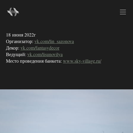
18 июня 2022г
Организатор:
vk.com/lin_sazonova
Декор:
vk.com/fantasydecor
Ведущий:
vk.com/lisunovilya
Место проведения банкета:
www.sky-village.ru/